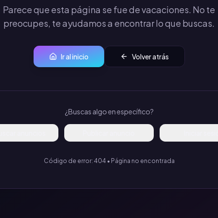
Parece que esta página se fue de vacaciones. No te
preocupes, te ayudamos a encontrar lo que buscas.
Ir al inicio
Volver atrás
¿Buscas algo en específico?
uscar anuncios
Publicar anuncio
Iniciar ses
Código de error: 404 • Página no encontrada