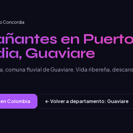
o Concordia
ñantes en Puert
ia, Guaviare
, comuna fluvial de Guaviare. Vida ribereña, descans
 en
Colombia
← Volver a
departamento
:
Guaviare