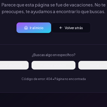
Parece que esta página se fue de vacaciones. No te
preocupes, te ayudamos a encontrar lo que buscas.
Ir al inicio
Volver atrás
¿Buscas algo en específico?
uscar anuncios
Publicar anuncio
Iniciar ses
Código de error: 404 • Página no encontrada