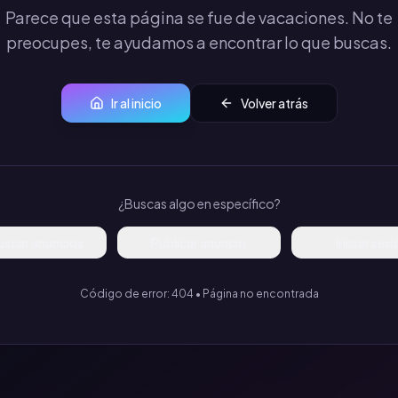
Parece que esta página se fue de vacaciones. No te
preocupes, te ayudamos a encontrar lo que buscas.
Ir al inicio
Volver atrás
¿Buscas algo en específico?
uscar anuncios
Publicar anuncio
Iniciar ses
Código de error: 404 • Página no encontrada