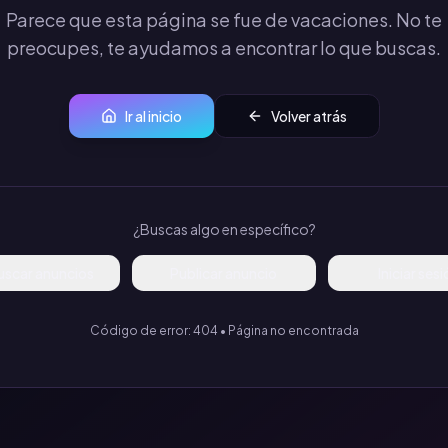
Parece que esta página se fue de vacaciones. No te
preocupes, te ayudamos a encontrar lo que buscas.
Ir al inicio
Volver atrás
¿Buscas algo en específico?
uscar anuncios
Publicar anuncio
Iniciar ses
Código de error: 404 • Página no encontrada