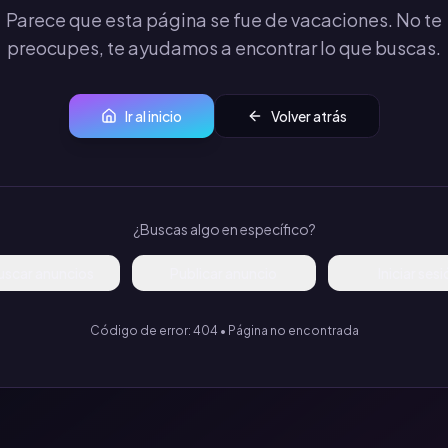
Parece que esta página se fue de vacaciones. No te
preocupes, te ayudamos a encontrar lo que buscas.
Ir al inicio
Volver atrás
¿Buscas algo en específico?
uscar anuncios
Publicar anuncio
Iniciar ses
Código de error: 404 • Página no encontrada